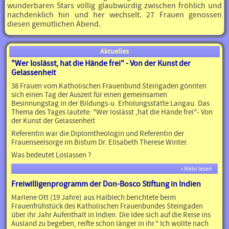
wunderbaren Stars völlig glaubwürdig zwischen fröhlich und
nachdenklich hin und her wechselt. 27 Frauen genossen
diesen gemütlichen Abend.
Aktuelles
"Wer loslässt, hat die Hände frei" - Von der Kunst der
Gelassenheit
38 Frauen vom Katholischen Frauenbund Steingaden gönnten
sich einen Tag der Auszeit für einen gemeinsamen
Besinnungstag in der Bildungs-u. Erholungsstätte Langau. Das
Thema des Tages lautete: "Wer loslässt ,hat die Hände frei"- Von
der Kunst der Gelassenheit
Referentin war die Diplomtheologin und Referentin der
Frauenseelsorge im Bistum Dr. Elisabeth Therese Winter.
Was bedeutet Loslassen ?
» Mehr lesen
Freiwilligenprogramm der Don-Bosco Stiftung in Indien
Marlene Ott (19 Jahre) aus Halblech berichtete beim
Frauenfrühstück des Katholischen Frauenbundes Steingaden
über ihr Jahr Aufenthalt in Indien. Die Idee sich auf die Reise ins
Ausland zu begeben, reifte schon länger in ihr." Ich wollte nach