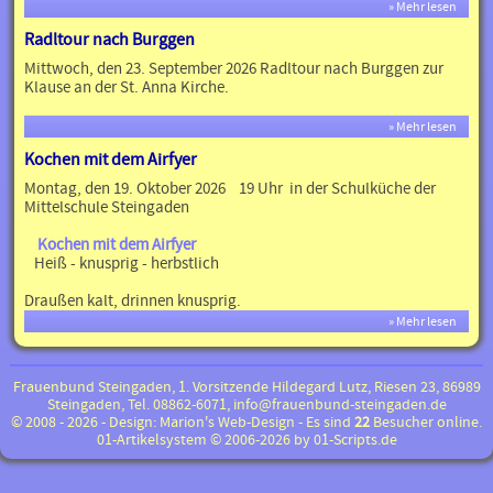
» Mehr lesen
Radltour nach Burggen
Mittwoch, den 23. September 2026 Radltour nach Burggen zur
Klause an der St. Anna Kirche.
» Mehr lesen
Kochen mit dem Airfyer
Montag, den 19. Oktober 2026 19 Uhr in der Schulküche der
Mittelschule Steingaden
Kochen mit dem Airfyer
Heiß - knusprig - herbstlich
Draußen kalt, drinnen knusprig.
» Mehr lesen
Frauenbund Steingaden, 1. Vorsitzende Hildegard Lutz, Riesen 23, 86989
Steingaden, Tel. 08862-6071,
info@frauenbund-steingaden.de
©
2008 - 2026 - Design:
Marion's Web-Design
- Es sind
22
Besucher online.
01-Artikelsystem © 2006-2026 by
01-Scripts.de