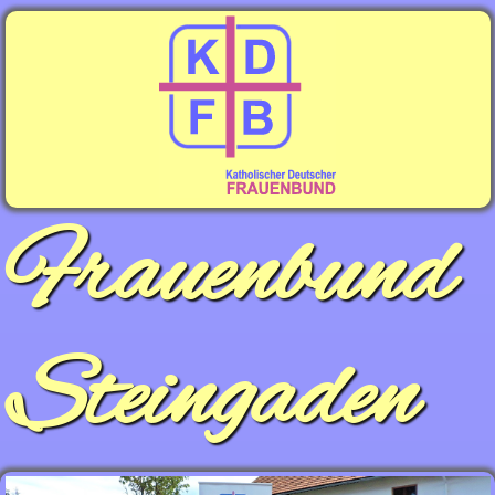
Frauenbund
Steingaden