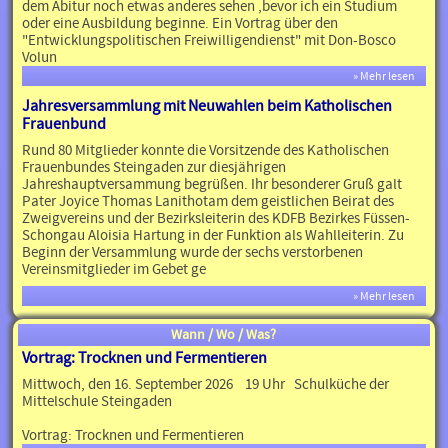
dem Abitur noch etwas anderes sehen ,bevor ich ein Studium
oder eine Ausbildung beginne. Ein Vortrag über den
"Entwicklungspolitischen Freiwilligendienst" mit Don-Bosco
Volun
» Mehr lesen
Jahresversammlung mit Neuwahlen beim Katholischen
Frauenbund
Rund 80 Mitglieder konnte die Vorsitzende des Katholischen
Frauenbundes Steingaden zur diesjährigen
Jahreshauptversammung begrüßen. Ihr besonderer Gruß galt
Pater Joyice Thomas Lanithotam dem geistlichen Beirat des
Zweigvereins und der Bezirksleiterin des KDFB Bezirkes Füssen-
Schongau Aloisia Hartung in der Funktion als Wahlleiterin. Zu
Beginn der Versammlung wurde der sechs verstorbenen
Vereinsmitglieder im Gebet ge
» Mehr lesen
Wann / Wo / Was?
Vortrag: Trocknen und Fermentieren
Mittwoch, den 16. September 2026 19 Uhr Schulküche der
Mittelschule Steingaden
Vortrag: Trocknen und Fermentieren