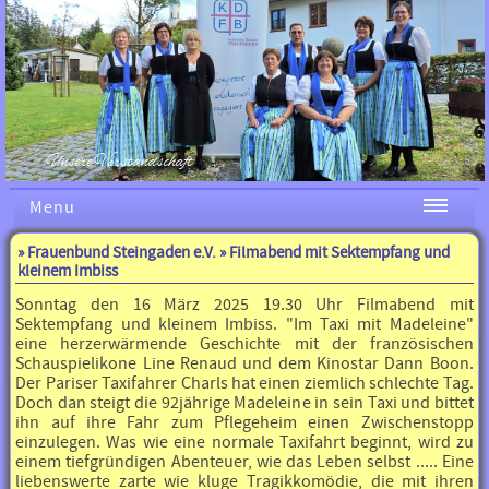
Unsere Vorstandschaft
Menu
»
Frauenbund Steingaden e.V.
» Filmabend mit Sektempfang und
kleinem Imbiss
Sonntag den 16 März 2025 19.30 Uhr Filmabend mit
Sektempfang und kleinem Imbiss. "Im Taxi mit Madeleine"
eine herzerwärmende Geschichte mit der französischen
Schauspielikone Line Renaud und dem Kinostar Dann Boon.
Der Pariser Taxifahrer Charls hat einen ziemlich schlechte Tag.
Doch dan steigt die 92jährige Madeleine in sein Taxi und bittet
ihn auf ihre Fahr zum Pflegeheim einen Zwischenstopp
einzulegen. Was wie eine normale Taxifahrt beginnt, wird zu
einem tiefgründigen Abenteuer, wie das Leben selbst ..... Eine
liebenswerte zarte wie kluge Tragikkomödie, die mit ihren