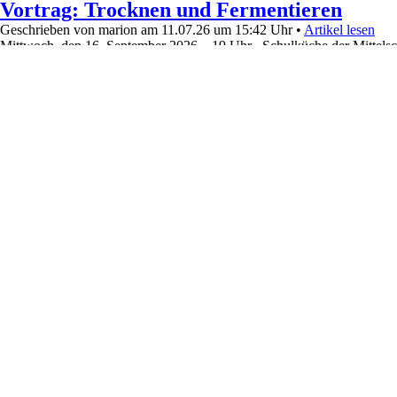
Vortrag: Trocknen und Fermentieren
Geschrieben von marion am 11.07.26 um 15:42 Uhr •
Artikel lesen
Mittwoch, den 16. September 2026 19 Uhr Schulküche der Mittelsc
Vortrag: Trocknen und Fermentieren
Kompletten Artikel lesen »
2207 Views • Kategorien:
Termine
ID-313
»
Frauenbund Steingaden e.V.
» Radltour n
Radltour nach Burggen
Geschrieben von marion am 11.07.26 um 15:35 Uhr •
Artikel lesen
Mittwoch, den 23. September 2026 Radltour nach Burggen zur Klause 
Kompletten Artikel lesen »
2243 Views • Kategorien:
Termine
ID-315
»
Frauenbund Steingaden e.V.
» Kochen mit
Kochen mit dem Airfyer
Geschrieben von marion am 11.07.26 um 15:32 Uhr •
Artikel lesen
Montag, den 19. Oktober 2026 19 Uhr in der Schulküche der Mittels
Kochen mit dem Airfyer
Heiß - knusprig - herbstlich