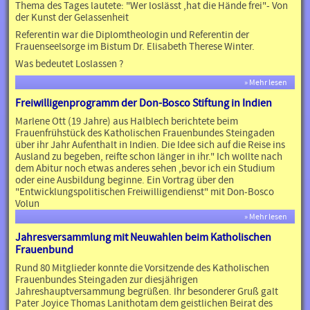
Thema des Tages lautete: "Wer loslässt ,hat die Hände frei"- Von
der Kunst der Gelassenheit
Referentin war die Diplomtheologin und Referentin der
Frauenseelsorge im Bistum Dr. Elisabeth Therese Winter.
Was bedeutet Loslassen ?
» Mehr lesen
Freiwilligenprogramm der Don-Bosco Stiftung in Indien
Marlene Ott (19 Jahre) aus Halblech berichtete beim
Frauenfrühstück des Katholischen Frauenbundes Steingaden
über ihr Jahr Aufenthalt in Indien. Die Idee sich auf die Reise ins
Ausland zu begeben, reifte schon länger in ihr." Ich wollte nach
dem Abitur noch etwas anderes sehen ,bevor ich ein Studium
oder eine Ausbildung beginne. Ein Vortrag über den
"Entwicklungspolitischen Freiwilligendienst" mit Don-Bosco
Volun
» Mehr lesen
Jahresversammlung mit Neuwahlen beim Katholischen
Frauenbund
Rund 80 Mitglieder konnte die Vorsitzende des Katholischen
Frauenbundes Steingaden zur diesjährigen
Jahreshauptversammung begrüßen. Ihr besonderer Gruß galt
Pater Joyice Thomas Lanithotam dem geistlichen Beirat des