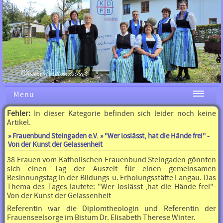
Unsere Vorstandschaft
Menu
Fehler:
In dieser Kategorie befinden sich leider noch keine
Artikel.
»
Frauenbund Steingaden e.V.
» "Wer loslässt, hat die Hände frei" -
Von der Kunst der Gelassenheit
38 Frauen vom Katholischen Frauenbund Steingaden gönnten
sich einen Tag der Auszeit für einen gemeinsamen
Besinnungstag in der Bildungs-u. Erholungsstätte Langau. Das
Thema des Tages lautete: "Wer loslässt ,hat die Hände frei"-
Von der Kunst der Gelassenheit
Referentin war die Diplomtheologin und Referentin der
Frauenseelsorge im Bistum Dr. Elisabeth Therese Winter.