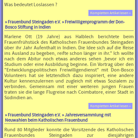
Was bedeutet Loslassen ?
Kompletten Artikel lesen »
»
Frauenbund Steingaden e.V.
» Freiwilligenprogramm der Don-
Bosco Stiftung in Indien
Marlene Ott (19 Jahre) aus Halblech berichtete beim
Frauenfrühstück des Katholischen Frauenbundes Steingaden
über ihr Jahr Aufenthalt in Indien. Die Idee sich auf die Reise
ins Ausland zu begeben, reifte schon länger in ihr." Ich wollte
nach dem Abitur noch etwas anderes sehen ,bevor ich ein
Studium oder eine Ausbildung beginne. Ein Vortrag über den
"Entwicklungspolitischen Freiwilligendienst" mit Don-Bosco
Volunteers hat sie letztendlich dazu inspiriert, eine andere
Kultur kennenzulernen und zugleich mit etwas Sozialem zu
verbinden. Gemeinsam mit einer weiteren jungen Frauen
traten sie die lange Flugreise nach Coimbatore, einer Stadt in
Südindien an.
Kompletten Artikel lesen »
»
Frauenbund Steingaden e.V.
» Jahresversammlung mit
Neuwahlen beim Katholischen Frauenbund
Rund 80 Mitglieder konnte die Vorsitzende des Katholischen
Frauenbundes Steingaden zur diesjährigen