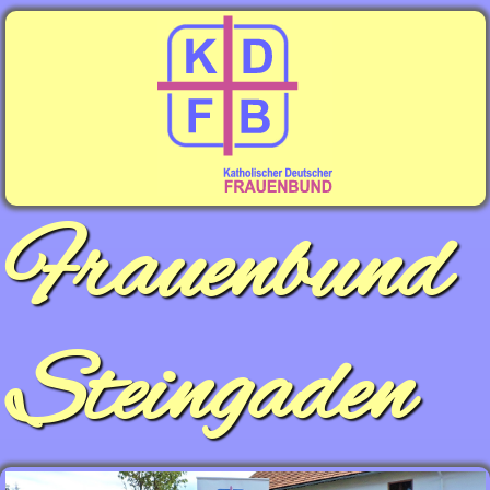
Frauenbund
Steingaden