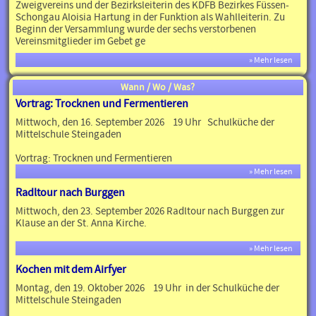
Zweigvereins und der Bezirksleiterin des KDFB Bezirkes Füssen-
Schongau Aloisia Hartung in der Funktion als Wahlleiterin. Zu
Beginn der Versammlung wurde der sechs verstorbenen
Vereinsmitglieder im Gebet ge
» Mehr lesen
Wann / Wo / Was?
Vortrag: Trocknen und Fermentieren
Mittwoch, den 16. September 2026 19 Uhr Schulküche der
Mittelschule Steingaden
Vortrag: Trocknen und Fermentieren
» Mehr lesen
Radltour nach Burggen
Mittwoch, den 23. September 2026 Radltour nach Burggen zur
Klause an der St. Anna Kirche.
» Mehr lesen
Kochen mit dem Airfyer
Montag, den 19. Oktober 2026 19 Uhr in der Schulküche der
Mittelschule Steingaden