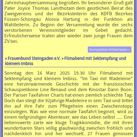
Jahreshauptversammung begrüßen. Ihr besonderer Gruß galt
Pater Joyice Thomas Lanithotam dem geistlichen Beirat des
Zweigvereins und der Bezirksleiterin des KDFB Bezirkes
Füssen-Schongau Aloisia Hartung in der Funktion als
Wahlleiterin. Zu Beginn der Versammlung wurde der sechs
verstorbenen Vereinsmitglieder im Gebet gedacht.
Erfreulicherweise traten aber wieder zwei junge Frauen dem
ZV bei.
Kompletten Artikel lesen »
»
Frauenbund Steingaden e.V.
» Filmabend mit Sektempfang und
kleinem Imbiss
Sonntag den 16 März 2025 19.30 Uhr Filmabend mit
Sektempfang und kleinem Imbiss. "Im Taxi mit Madeleine"
eine herzerwärmende Geschichte mit der französischen
Schauspielikone Line Renaud und dem Kinostar Dann Boon.
Der Pariser Taxifahrer Charls hat einen ziemlich schlechte Tag.
Doch dan steigt die 92jährige Madeleine in sein Taxi und bittet
ihn auf ihre Fahr zum Pflegeheim einen Zwischenstopp
einzulegen. Was wie eine normale Taxifahrt beginnt, wird zu
einem tiefgründigen Abenteuer, wie das Leben selbst ..... Eine
liebenswerte zarte wie kluge Tragikkomödie, die mit ihren
wunderbaren Stars völlig glaubwürdig zwischen fröhlich und
nachdenklich hin und her wechselt. 27 Frauen genossen