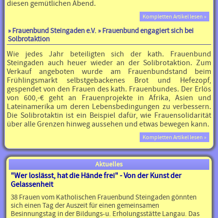
diesen gemütlichen Abend.
Kompletten Artikel lesen »
»
Frauenbund Steingaden e.V.
» Frauenbund engagiert sich bei
Solbrotaktion
Wie jedes Jahr beteiligten sich der kath. Frauenbund
Steingaden auch heuer wieder an der Solibrotaktion. Zum
Verkauf angeboten wurde am Frauenbundstand beim
Frühlingsmarkt selbstgebackenes Brot und Hefezopf,
gespendet von den Frauen des kath. Frauenbundes. Der Erlös
von 600,-€ geht an Frauenprojekte in Afrika, Asien und
Lateinamerika um deren Lebensbedingungen zu verbessern.
Die Solibrotaktin ist ein Beispiel dafür, wie Frauensolidarität
über alle Grenzen hinweg aussehen und etwas bewegen kann.
Kompletten Artikel lesen »
Aktuelles
"Wer loslässt, hat die Hände frei" - Von der Kunst der
Gelassenheit
38 Frauen vom Katholischen Frauenbund Steingaden gönnten
sich einen Tag der Auszeit für einen gemeinsamen
Besinnungstag in der Bildungs-u. Erholungsstätte Langau. Das