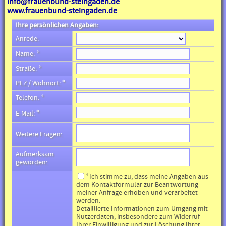
info@frauenbund-steingaden.de
www.frauenbund-steingaden.de
Ihre persönlichen Angaben:
Anrede:
Name:
✲
Straße:
✲
PLZ / Wohnort:
✲
Telefon:
✲
E-Mail:
✲
Weitere Fragen:
Aufmerksam
geworden:
Ich stimme zu, dass meine Angaben aus
✲
dem Kontaktformular zur Beantwortung
meiner Anfrage erhoben und verarbeitet
werden.
Detaillierte Informationen zum Umgang mit
Nutzerdaten, insbesondere zum Widerruf
Ihrer Einwilligung und zur Löschung Ihrer