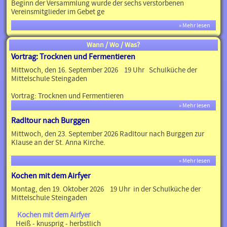
Beginn der Versammlung wurde der sechs verstorbenen
Vereinsmitglieder im Gebet ge
» Mehr lesen
Wann / Wo / Was?
Vortrag: Trocknen und Fermentieren
Mittwoch, den 16. September 2026 19 Uhr Schulküche der
Mittelschule Steingaden
Vortrag: Trocknen und Fermentieren
» Mehr lesen
Radltour nach Burggen
Mittwoch, den 23. September 2026 Radltour nach Burggen zur
Klause an der St. Anna Kirche.
» Mehr lesen
Kochen mit dem Airfyer
Montag, den 19. Oktober 2026 19 Uhr in der Schulküche der
Mittelschule Steingaden
Kochen mit dem Airfyer
Heiß - knusprig - herbstlich