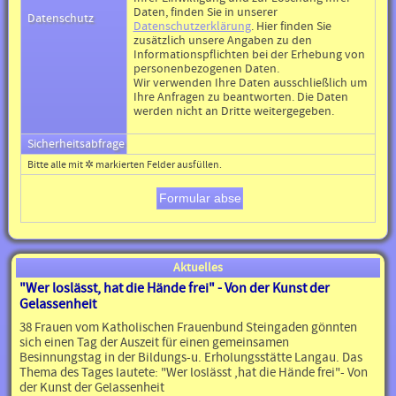
Daten, finden Sie in unserer
Datenschutz
Datenschutzerklärung
. Hier finden Sie
zusätzlich unsere Angaben zu den
Informationspflichten bei der Erhebung von
personenbezogenen Daten.
Wir verwenden Ihre Daten ausschließlich um
Ihre Anfragen zu beantworten. Die Daten
werden nicht an Dritte weitergegeben.
Sicherheitsabfrage
Bitte alle mit
✲
markierten Felder ausfüllen.
Aktuelles
"Wer loslässt, hat die Hände frei" - Von der Kunst der
Gelassenheit
38 Frauen vom Katholischen Frauenbund Steingaden gönnten
sich einen Tag der Auszeit für einen gemeinsamen
Besinnungstag in der Bildungs-u. Erholungsstätte Langau. Das
Thema des Tages lautete: "Wer loslässt ,hat die Hände frei"- Von
der Kunst der Gelassenheit