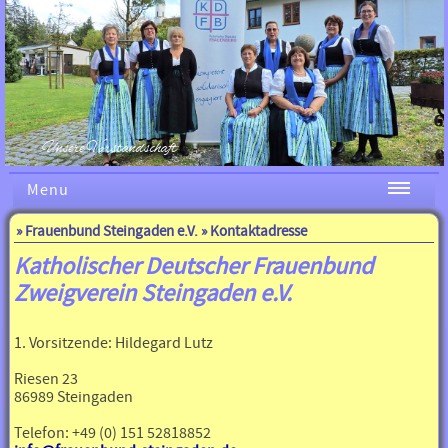
Unsere Vorstandschaft
Menu
»
Frauenbund Steingaden e.V.
» Kontaktadresse
Katholischer Deutscher Frauenbund
Zweigverein Steingaden e.V.
1. Vorsitzende: Hildegard Lutz
Riesen 23
86989 Steingaden
Telefon: +49 (0) 151 52818852