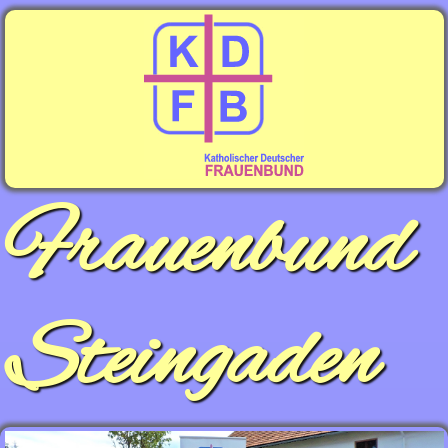
Frauenbund
Steingaden