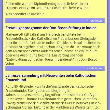
Referentin war die Diplomtheologin und Referentin der
Frauenseelsorge im Bistum Dr. Elisabeth Therese Winter.
Was bedeutet Loslassen ?
» Mehr lesen
Freiwilligenprogramm der Don-Bosco Stiftung in Indien
Marlene Ott (19 Jahre) aus Halblech berichtete beim
Frauenfrühstück des Katholischen Frauenbundes Steingaden
über ihr Jahr Aufenthalt in Indien. Die Idee sich auf die Reise ins
Ausland zu begeben, reifte schon länger in ihr." Ich wollte nach
dem Abitur noch etwas anderes sehen ,bevor ich ein Studium
oder eine Ausbildung beginne. Ein Vortrag über den
"Entwicklungspolitischen Freiwilligendienst" mit Don-Bosco
Volun
» Mehr lesen
Jahresversammlung mit Neuwahlen beim Katholischen
Frauenbund
Rund 80 Mitglieder konnte die Vorsitzende des Katholischen
Frauenbundes Steingaden zur diesjährigen
Jahreshauptversammung begrüßen. Ihr besonderer Gruß galt
Pater Joyice Thomas Lanithotam dem geistlichen Beirat des
Zweigvereins und der Bezirksleiterin des KDFB Bezirkes Füssen-
Schongau Aloisia Hartung in der Funktion als Wahlleiterin. Zu