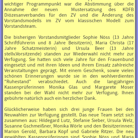
wichtiger Programmpunkt war die Abstimmung über die
Annahme der neuen Mustersatzung des KDFB
Diözesanverbandes für den ZV und die Änderung des
Vorstandsmodells im ZV vom klassischen Modell zum
Vorstandsteam.
Die bisherigen Vorstandsmitglieder Sophie Nöss (13 Jahre
Schriftführerin und 8 Jahre Beisitzerin), Maria Christa (17
Jahre Schatzmeisterin) und Ursula Beer (13 Jahre
stellv.Vorsitzende) standen zur Wiederwahl nicht mehr zur
Verfügung. Sie hatten sich viele Jahre für den Frauenbund
eingesetzt und mit ihren Ideen und ihrem Einsatz zahlreiche
Veranstaltungen geprägt. Mit einem Geschenk, sowie vielen
schönen Erinnerungen wurde sie in den wohlverdienten
"Ruhestand" verabschiedet. Auch die langjährigen
Kassenprüferinnen Monika Glas und Margarete Moser
standen bei der Wahl nicht mehr zur Verfügung. Ihnen
gebührte natürlich auch ein herzlicher Dank.
Glücklicherweise haben sich drei junge Frauen bei den
Neuwahlen zur Verfügung gestellt. Das neue Team setzt sich
zusammen aus: Hildegard Lutz, Stefanie Sieber, Ursula Welz,
Susanne Gschmeißner, Monika Wörle und den Beisitzerinnen:
Marion Gerold, Barbara Köpf und Gabriele Ritzer. Die neu
gewählten Kassenprüferinnen sind Sophie Nöss und Maria