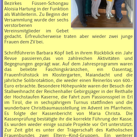
Bezirkes Füssen-Schongau
Aloisia Hartung in der Funktion
als Wahlleiterin. Zu Beginn der
Versammlung wurde der sechs
verstorbenen
Vereinsmitglieder im Gebet
gedacht. Erfreulicherweise traten aber wieder zwei junge
Frauen dem ZV bei.
Schriftführerin Barbara Köpf ließ in ihrem Rückblick ein Jahr
Revue passieren,das von zahlreichen Aktivitäten und
Begegnungen geprägt war. Auf dem Jahresprogramm waren
das beliebte Faschingskränzchen, ein Oasentag,
Frauenfrühstück im Klostergarten, Maiandacht und die
jährliche Solibrotaktion, die wieder einen Reinerlös von 600.-
Euro erbrachte. Besondere Höhepunkte waren der Besuch der
Stallweihnacht der Reichenhaller Gebirgsjäger in der Reithalle
der Hochstaufen Kaserne, die Fahrt zum Passionsspiel in Erl
im Tirol, die in sechsjährigem Turnus stattfinden und die
wunderbare Christbaumausstellung im Advent im Pfarrheim.
Es folgte der Kassenbericht von Maria Christa. Die
Kassenprüfung bestätigte ihr die korrekte Führung der Kasse.
Es wurden wieder einige soziale Projekte vor Ort unterstützt.
Zur Zeit gibt es unter der Trägerschaft des Katholischen
Frauenbundes zwei Eltern--Kind-Gruppen. Ein weiterer