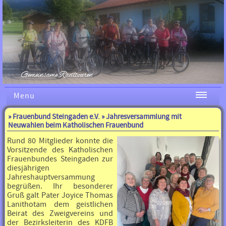
Gemeinsame Radltouren
Menu
»
Frauenbund Steingaden e.V.
» Jahresversammlung mit
Neuwahlen beim Katholischen Frauenbund
Rund 80 Mitglieder konnte die
Vorsitzende des Katholischen
Frauenbundes Steingaden zur
diesjährigen
Jahreshauptversammung
begrüßen. Ihr besonderer
Gruß galt Pater Joyice Thomas
Lanithotam dem geistlichen
Beirat des Zweigvereins und
der Bezirksleiterin des KDFB