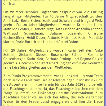
Christa.
Ein weiterer schöner Tagesordnungspunkt war die Ehrung
langjähriger Mitglieder. Für 40 Jahre Mitgliedschaft wurden
Anni Lutz, Berta Eicher, Edeltraud Schwarz und Irmgard Welz
geehrt. Für 30 Jahre Mitgliedschaft wurden Krimhilde Hipp,
Mathilde Echtler, Elisabeth Niggl, Rita Fischer, Angelika Echtler,
Waltraud Schmidmair, Juliane Susanek, Christine
Gschmeißner, Heidi Deser, Antonie Klein, Ilse Klein, Mathilde
Martin, Dorle Bürk, Irene Hipp und Astrid Böhm.
Für 20 Jahre Mitgliedschaft wurden Karin Sethaler, Anke
Settele, Stefanie Sieber, Rosemarie Echtler, Rosmarie
Geisenberger, Kathi Mair, Barbara Prokop und Regina Geiger
geehrt. Als Zeichen der Wertschätzung gab es für die Geehrten
feine faire Süssigkeiten aus dem Weltladen.
Zum Punkt Programmvorschau wies Hildegard Lutz vom Team
noch auf die Fahrt zum Tiroler Adventsingen in Innsbruck und
die Adventfeier hin. Fixe Termin für das Jahr 2026 sind bereits
der Faschingskostümmarkt, das Faschingskränzchen mit dem
"AllgäuQuintett", ein Einkehrtag und die Solibrotaktion. Zum
Abschluss bedankte sie sich bei Allen, die sich vielfältiger
Weise für den Frauenbund engagieren und ihm die Treue
halten.