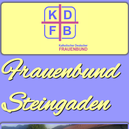
Frauenbund
Steingaden