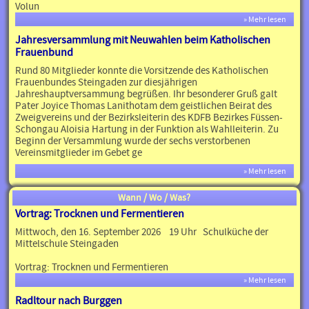
Volun
» Mehr lesen
Jahresversammlung mit Neuwahlen beim Katholischen
Frauenbund
Rund 80 Mitglieder konnte die Vorsitzende des Katholischen
Frauenbundes Steingaden zur diesjährigen
Jahreshauptversammung begrüßen. Ihr besonderer Gruß galt
Pater Joyice Thomas Lanithotam dem geistlichen Beirat des
Zweigvereins und der Bezirksleiterin des KDFB Bezirkes Füssen-
Schongau Aloisia Hartung in der Funktion als Wahlleiterin. Zu
Beginn der Versammlung wurde der sechs verstorbenen
Vereinsmitglieder im Gebet ge
» Mehr lesen
Wann / Wo / Was?
Vortrag: Trocknen und Fermentieren
Mittwoch, den 16. September 2026 19 Uhr Schulküche der
Mittelschule Steingaden
Vortrag: Trocknen und Fermentieren
» Mehr lesen
Radltour nach Burggen