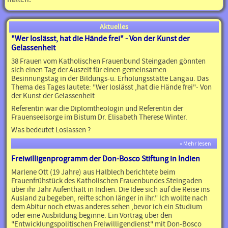
Aktuelles
"Wer loslässt, hat die Hände frei" - Von der Kunst der
Gelassenheit
38 Frauen vom Katholischen Frauenbund Steingaden gönnten
sich einen Tag der Auszeit für einen gemeinsamen
Besinnungstag in der Bildungs-u. Erholungsstätte Langau. Das
Thema des Tages lautete: "Wer loslässt ,hat die Hände frei"- Von
der Kunst der Gelassenheit
Referentin war die Diplomtheologin und Referentin der
Frauenseelsorge im Bistum Dr. Elisabeth Therese Winter.
Was bedeutet Loslassen ?
» Mehr lesen
Freiwilligenprogramm der Don-Bosco Stiftung in Indien
Marlene Ott (19 Jahre) aus Halblech berichtete beim
Frauenfrühstück des Katholischen Frauenbundes Steingaden
über ihr Jahr Aufenthalt in Indien. Die Idee sich auf die Reise ins
Ausland zu begeben, reifte schon länger in ihr." Ich wollte nach
dem Abitur noch etwas anderes sehen ,bevor ich ein Studium
oder eine Ausbildung beginne. Ein Vortrag über den
"Entwicklungspolitischen Freiwilligendienst" mit Don-Bosco