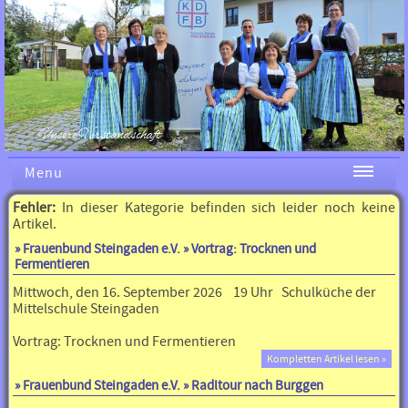
Unsere Vorstandschaft
Menu
Fehler:
In dieser Kategorie befinden sich leider noch keine
Artikel.
»
Frauenbund Steingaden e.V.
» Vortrag: Trocknen und
Fermentieren
Mittwoch, den 16. September 2026 19 Uhr Schulküche der
Mittelschule Steingaden
Vortrag: Trocknen und Fermentieren
Kompletten Artikel lesen »
»
Frauenbund Steingaden e.V.
» Radltour nach Burggen