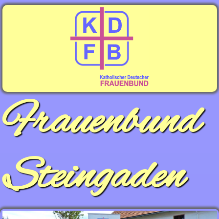
Frauenbund
Steingaden