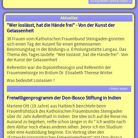
Kompletten Artikel lesen »
Aktuelles
"Wer loslässt, hat die Hände frei" - Von der Kunst der
Gelassenheit
38 Frauen vom Katholischen Frauenbund Steingaden gönnten
sich einen Tag der Auszeit für einen gemeinsamen
Besinnungstag in der Bildungs-u. Erholungsstätte Langau. Das
Thema des Tages lautete: "Wer loslässt ,hat die Hände frei"- Von
der Kunst der Gelassenheit
Referentin war die Diplomtheologin und Referentin der
Frauenseelsorge im Bistum Dr. Elisabeth Therese Winter.
Was bedeutet Loslassen ?
» Mehr lesen
Freiwilligenprogramm der Don-Bosco Stiftung in Indien
Marlene Ott (19 Jahre) aus Halblech berichtete beim
Frauenfrühstück des Katholischen Frauenbundes Steingaden
über ihr Jahr Aufenthalt in Indien. Die Idee sich auf die Reise ins
Ausland zu begeben, reifte schon länger in ihr." Ich wollte nach
dem Abitur noch etwas anderes sehen ,bevor ich ein Studium
oder eine Ausbildung beginne. Ein Vortrag über den
"Entwicklungspolitischen Freiwilligendienst" mit Don-Bosco