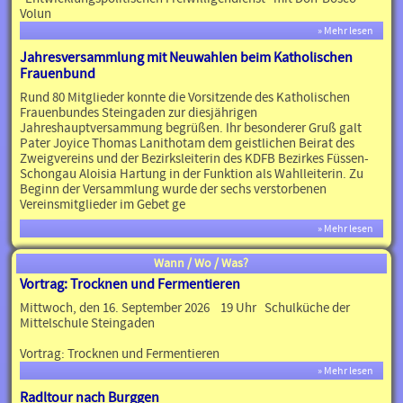
Volun
» Mehr lesen
Jahresversammlung mit Neuwahlen beim Katholischen
Frauenbund
Rund 80 Mitglieder konnte die Vorsitzende des Katholischen
Frauenbundes Steingaden zur diesjährigen
Jahreshauptversammung begrüßen. Ihr besonderer Gruß galt
Pater Joyice Thomas Lanithotam dem geistlichen Beirat des
Zweigvereins und der Bezirksleiterin des KDFB Bezirkes Füssen-
Schongau Aloisia Hartung in der Funktion als Wahlleiterin. Zu
Beginn der Versammlung wurde der sechs verstorbenen
Vereinsmitglieder im Gebet ge
» Mehr lesen
Wann / Wo / Was?
Vortrag: Trocknen und Fermentieren
Mittwoch, den 16. September 2026 19 Uhr Schulküche der
Mittelschule Steingaden
Vortrag: Trocknen und Fermentieren
» Mehr lesen
Radltour nach Burggen