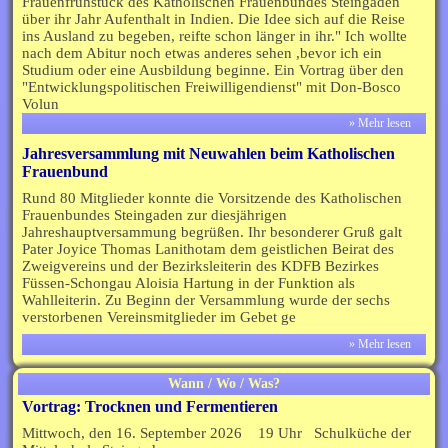
Frauenfrühstück des Katholischen Frauenbundes Steingaden
über ihr Jahr Aufenthalt in Indien. Die Idee sich auf die Reise
ins Ausland zu begeben, reifte schon länger in ihr." Ich wollte
nach dem Abitur noch etwas anderes sehen ,bevor ich ein
Studium oder eine Ausbildung beginne. Ein Vortrag über den
"Entwicklungspolitischen Freiwilligendienst" mit Don-Bosco
Volun
» Mehr lesen
Jahresversammlung mit Neuwahlen beim Katholischen
Frauenbund
Rund 80 Mitglieder konnte die Vorsitzende des Katholischen
Frauenbundes Steingaden zur diesjährigen
Jahreshauptversammung begrüßen. Ihr besonderer Gruß galt
Pater Joyice Thomas Lanithotam dem geistlichen Beirat des
Zweigvereins und der Bezirksleiterin des KDFB Bezirkes
Füssen-Schongau Aloisia Hartung in der Funktion als
Wahlleiterin. Zu Beginn der Versammlung wurde der sechs
verstorbenen Vereinsmitglieder im Gebet ge
» Mehr lesen
Wann / Wo / Was?
Vortrag: Trocknen und Fermentieren
Mittwoch, den 16. September 2026 19 Uhr Schulküche der