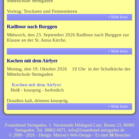
Mittelschule Steingaden
Vortrag: Trocknen und Fermentieren
» Mehr lesen
Radltour nach Burggen
Mittwoch, den 23. September 2026 Radltour nach Burggen zur
Klause an der St. Anna Kirche.
» Mehr lesen
Kochen mit dem Airfyer
Montag, den 19. Oktober 2026 19 Uhr in der Schulküche der
Mittelschule Steingaden
Kochen mit dem Airfyer
Heiß - knusprig - herbstlich
Draußen kalt, drinnen knusprig.
» Mehr lesen
Frauenbund Steingaden, 1. Vorsitzende Hildegard Lutz, Riesen 23, 86989
Steingaden, Tel. 08862-6071,
info@frauenbund-steingaden.de
©
2008 - 2026 - Design:
Marion's Web-Design
- Es sind
10
Besucher