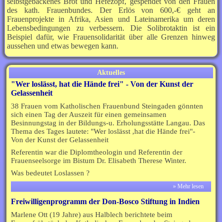
selbstgebackenes Brot und Hefezopf, gespendet von den Frauen
des kath. Frauenbundes. Der Erlös von 600,-€ geht an
Frauenprojekte in Afrika, Asien und Lateinamerika um deren
Lebensbedingungen zu verbessern. Die Solibrotaktin ist ein
Beispiel dafür, wie Frauensolidarität über alle Grenzen hinweg
aussehen und etwas bewegen kann.
Aktuelles
"Wer loslässt, hat die Hände frei" - Von der Kunst der
Gelassenheit
38 Frauen vom Katholischen Frauenbund Steingaden gönnten
sich einen Tag der Auszeit für einen gemeinsamen
Besinnungstag in der Bildungs-u. Erholungsstätte Langau. Das
Thema des Tages lautete: "Wer loslässt ,hat die Hände frei"-
Von der Kunst der Gelassenheit
Referentin war die Diplomtheologin und Referentin der
Frauenseelsorge im Bistum Dr. Elisabeth Therese Winter.
Was bedeutet Loslassen ?
» Mehr lesen
Freiwilligenprogramm der Don-Bosco Stiftung in Indien
Marlene Ott (19 Jahre) aus Halblech berichtete beim