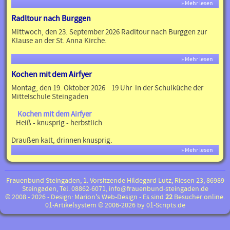
» Mehr lesen
Radltour nach Burggen
Mittwoch, den 23. September 2026 Radltour nach Burggen zur
Klause an der St. Anna Kirche.
» Mehr lesen
Kochen mit dem Airfyer
Montag, den 19. Oktober 2026 19 Uhr in der Schulküche der
Mittelschule Steingaden
Kochen mit dem Airfyer
Heiß - knusprig - herbstlich
Draußen kalt, drinnen knusprig.
» Mehr lesen
Frauenbund Steingaden, 1. Vorsitzende Hildegard Lutz, Riesen 23, 86989
Steingaden, Tel. 08862-6071,
info@frauenbund-steingaden.de
©
2008 - 2026 - Design:
Marion's Web-Design
- Es sind
22
Besucher online.
01-Artikelsystem © 2006-2026 by
01-Scripts.de