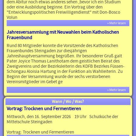
dem Abitur noch etwas anderes sehen ,bevor ich ein Studium
oder eine Ausbildung beginne. Ein Vortrag über den
"Entwicklungspolitischen Freiwilligendienst" mit Don-Bosco
Volun
» Mehr lesen
Jahresversammlung mit Neuwahlen beim Katholischen
Frauenbund
Rund 80 Mitglieder konnte die Vorsitzende des Katholischen
Frauenbundes Steingaden zur diesjährigen
Jahreshauptversammung begrüßen. Ihr besonderer Gruß galt
Pater Joyice Thomas Lanithotam dem geistlichen Beirat des
Zweigvereins und der Bezirksleiterin des KDFB Bezirkes Füssen-
Schongau Aloisia Hartung in der Funktion als Wahlleiterin. Zu
Beginn der Versammlung wurde der sechs verstorbenen
Vereinsmitglieder im Gebet ge
» Mehr lesen
Wann / Wo / Was?
Vortrag: Trocknen und Fermentieren
Mittwoch, den 16. September 2026 19 Uhr Schulküche der
Mittelschule Steingaden
Vortrag: Trocknen und Fermentieren