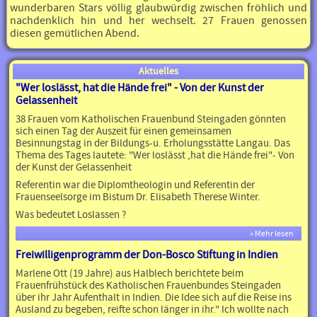
wunderbaren Stars völlig glaubwürdig zwischen fröhlich und
nachdenklich hin und her wechselt. 27 Frauen genossen
diesen gemütlichen Abend.
Aktuelles
"Wer loslässt, hat die Hände frei" - Von der Kunst der
Gelassenheit
38 Frauen vom Katholischen Frauenbund Steingaden gönnten
sich einen Tag der Auszeit für einen gemeinsamen
Besinnungstag in der Bildungs-u. Erholungsstätte Langau. Das
Thema des Tages lautete: "Wer loslässt ,hat die Hände frei"- Von
der Kunst der Gelassenheit
Referentin war die Diplomtheologin und Referentin der
Frauenseelsorge im Bistum Dr. Elisabeth Therese Winter.
Was bedeutet Loslassen ?
» Mehr lesen
Freiwilligenprogramm der Don-Bosco Stiftung in Indien
Marlene Ott (19 Jahre) aus Halblech berichtete beim
Frauenfrühstück des Katholischen Frauenbundes Steingaden
über ihr Jahr Aufenthalt in Indien. Die Idee sich auf die Reise ins
Ausland zu begeben, reifte schon länger in ihr." Ich wollte nach