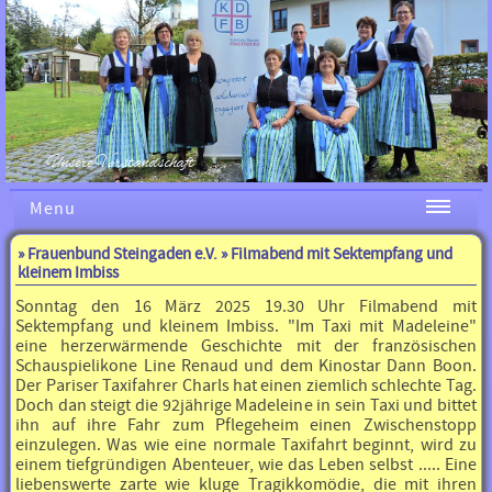
Unsere Vorstandschaft
Menu
»
Frauenbund Steingaden e.V.
» Filmabend mit Sektempfang und
kleinem Imbiss
Sonntag den 16 März 2025 19.30 Uhr Filmabend mit
Sektempfang und kleinem Imbiss. "Im Taxi mit Madeleine"
eine herzerwärmende Geschichte mit der französischen
Schauspielikone Line Renaud und dem Kinostar Dann Boon.
Der Pariser Taxifahrer Charls hat einen ziemlich schlechte Tag.
Doch dan steigt die 92jährige Madeleine in sein Taxi und bittet
ihn auf ihre Fahr zum Pflegeheim einen Zwischenstopp
einzulegen. Was wie eine normale Taxifahrt beginnt, wird zu
einem tiefgründigen Abenteuer, wie das Leben selbst ..... Eine
liebenswerte zarte wie kluge Tragikkomödie, die mit ihren