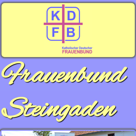
Frauenbund
Steingaden