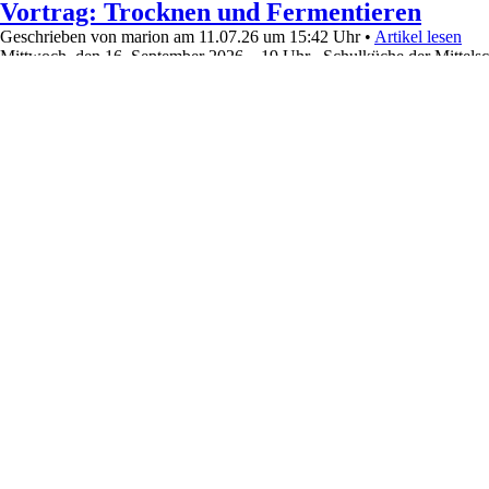
Vortrag: Trocknen und Fermentieren
Geschrieben von marion am 11.07.26 um 15:42 Uhr •
Artikel lesen
Mittwoch, den 16. September 2026 19 Uhr Schulküche der Mittelsc
Vortrag: Trocknen und Fermentieren
Kompletten Artikel lesen »
2361 Views • Kategorien:
Termine
ID-313
»
Frauenbund Steingaden e.V.
» Radltour n
Radltour nach Burggen
Geschrieben von marion am 11.07.26 um 15:35 Uhr •
Artikel lesen
Mittwoch, den 23. September 2026 Radltour nach Burggen zur Klause 
Kompletten Artikel lesen »
2385 Views • Kategorien:
Termine
ID-315
»
Frauenbund Steingaden e.V.
» Kochen mit
Kochen mit dem Airfyer
Geschrieben von marion am 11.07.26 um 15:32 Uhr •
Artikel lesen
Montag, den 19. Oktober 2026 19 Uhr in der Schulküche der Mittels
Kochen mit dem Airfyer
Heiß - knusprig - herbstlich