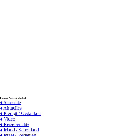
Unsere Vorstandschaft
♦ Startseite
♦ Aktuelles
♦ Predigt / Gedanken
♦ Video
♦ Reiseberichte
♦ Irland / Schottland
♦ Israel / Jordanien