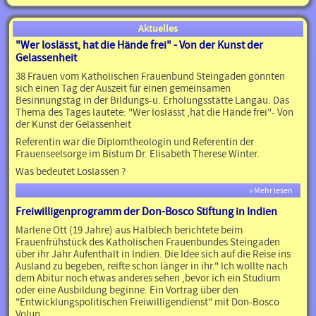
Aktuelles
"Wer loslässt, hat die Hände frei" - Von der Kunst der
Gelassenheit
38 Frauen vom Katholischen Frauenbund Steingaden gönnten
sich einen Tag der Auszeit für einen gemeinsamen
Besinnungstag in der Bildungs-u. Erholungsstätte Langau. Das
Thema des Tages lautete: "Wer loslässt ,hat die Hände frei"- Von
der Kunst der Gelassenheit
Referentin war die Diplomtheologin und Referentin der
Frauenseelsorge im Bistum Dr. Elisabeth Therese Winter.
Was bedeutet Loslassen ?
» Mehr lesen
Freiwilligenprogramm der Don-Bosco Stiftung in Indien
Marlene Ott (19 Jahre) aus Halblech berichtete beim
Frauenfrühstück des Katholischen Frauenbundes Steingaden
über ihr Jahr Aufenthalt in Indien. Die Idee sich auf die Reise ins
Ausland zu begeben, reifte schon länger in ihr." Ich wollte nach
dem Abitur noch etwas anderes sehen ,bevor ich ein Studium
oder eine Ausbildung beginne. Ein Vortrag über den
"Entwicklungspolitischen Freiwilligendienst" mit Don-Bosco
Volun