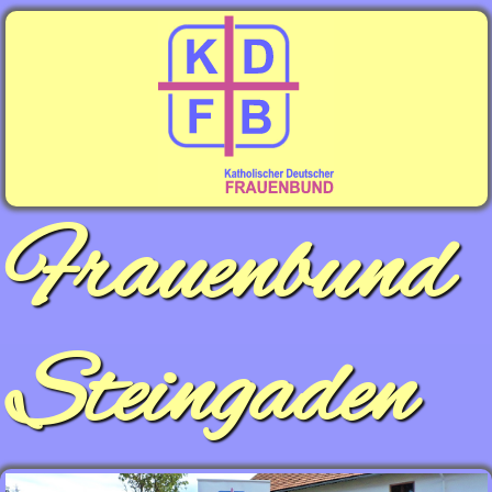
Frauenbund
Steingaden