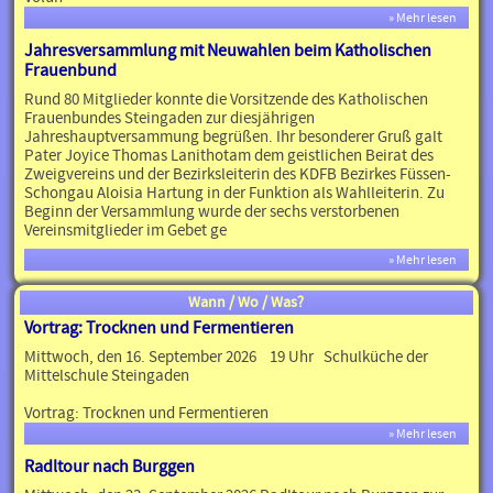
» Mehr lesen
Jahresversammlung mit Neuwahlen beim Katholischen
Frauenbund
Rund 80 Mitglieder konnte die Vorsitzende des Katholischen
Frauenbundes Steingaden zur diesjährigen
Jahreshauptversammung begrüßen. Ihr besonderer Gruß galt
Pater Joyice Thomas Lanithotam dem geistlichen Beirat des
Zweigvereins und der Bezirksleiterin des KDFB Bezirkes Füssen-
Schongau Aloisia Hartung in der Funktion als Wahlleiterin. Zu
Beginn der Versammlung wurde der sechs verstorbenen
Vereinsmitglieder im Gebet ge
» Mehr lesen
Wann / Wo / Was?
Vortrag: Trocknen und Fermentieren
Mittwoch, den 16. September 2026 19 Uhr Schulküche der
Mittelschule Steingaden
Vortrag: Trocknen und Fermentieren
» Mehr lesen
Radltour nach Burggen