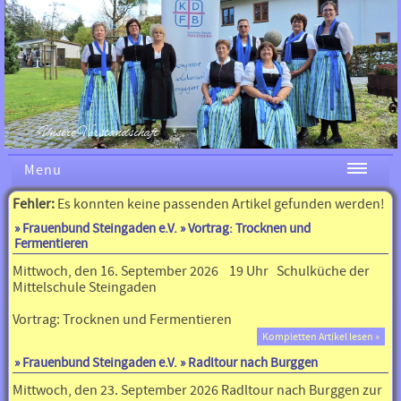
Unsere Vorstandschaft
Menu
Fehler:
Es konnten keine passenden Artikel gefunden werden!
»
Frauenbund Steingaden e.V.
» Vortrag: Trocknen und
Fermentieren
Mittwoch, den 16. September 2026 19 Uhr Schulküche der
Mittelschule Steingaden
Vortrag: Trocknen und Fermentieren
Kompletten Artikel lesen »
»
Frauenbund Steingaden e.V.
» Radltour nach Burggen
Mittwoch, den 23. September 2026 Radltour nach Burggen zur