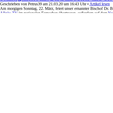
Geschrieben von Petrus39 am 21.03.20 um 16:43 Uhr •
Artikel lesen
Am morgigen Sonntag, 22. März, feiert unser ernannter Bischof Dr. B
Allgäu-TV
im regionalen Fernsehen übertragen, außerdem auf dem
Yo
Zu diesem Gottesdienst läuten die Glocken des Welfenmünsters und
Ihnen und Euch einen gesegneten Sonntag! P. Petrus-Adrian
40044 Views • Kategorien:
Predigt/Gedanken
« Todesfall
» Zurück zur Übersi
Archiv
Einträge