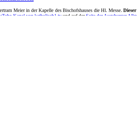
ertram Meier in der Kapelle des Bischofshauses die Hl. Messe.
Dieser
uTube-Kanal von katholisch1.tv
und auf der
Seite der Augsburger All
 laden zur Mitfeier der heiligen Messe mit unserem zukünftigen B
cht «
Hausgottesdienst zum 4. Fastensonntag »