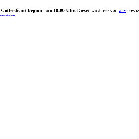
 Gottesdienst beginnt um 10.00 Uhr.
Dieser wird live von
a.tv
sowi
gemeinen
ischof ein.