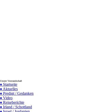
Unsere Vorstandschaft
♦ Startseite
♦ Aktuelles
♦ Predigt / Gedanken
♦ Video
♦ Reiseberichte
♦ Irland / Schottland
♦ Israel / Jordanien