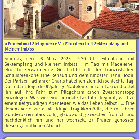
»
Frauenbund Steingaden e.V.
» Filmabend mit Sektempfang und
kleinem Imbiss
Sonntag den 16 März 2025 19.30 Uhr Filmabend mit
Sektempfang und kleinem Imbiss. "Im Taxi mit Madeleine"
eine herzerwärmende Geschichte mit der französischen
Schauspielikone Line Renaud und dem Kinostar Dann Boon.
Der Pariser Taxifahrer Charls hat einen ziemlich schlechte Tag.
Doch dan steigt die 92jährige Madeleine in sein Taxi und bittet
ihn auf ihre Fahr zum Pflegeheim einen Zwischenstopp
einzulegen. Was wie eine normale Taxifahrt beginnt, wird zu
einem tiefgründigen Abenteuer, wie das Leben selbst ..... Eine
liebenswerte zarte wie kluge Tragikkomödie, die mit ihren
wunderbaren Stars völlig glaubwürdig zwischen fröhlich und
nachdenklich hin und her wechselt. 27 Frauen genossen
diesen gemütlichen Abend.