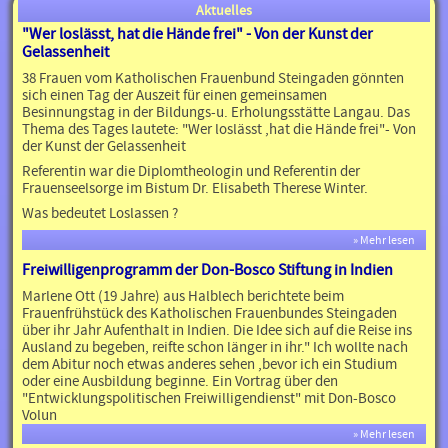
Aktuelles
"Wer loslässt, hat die Hände frei" - Von der Kunst der
Gelassenheit
38 Frauen vom Katholischen Frauenbund Steingaden gönnten
sich einen Tag der Auszeit für einen gemeinsamen
Besinnungstag in der Bildungs-u. Erholungsstätte Langau. Das
Thema des Tages lautete: "Wer loslässt ,hat die Hände frei"- Von
der Kunst der Gelassenheit
Referentin war die Diplomtheologin und Referentin der
Frauenseelsorge im Bistum Dr. Elisabeth Therese Winter.
Was bedeutet Loslassen ?
» Mehr lesen
Freiwilligenprogramm der Don-Bosco Stiftung in Indien
Marlene Ott (19 Jahre) aus Halblech berichtete beim
Frauenfrühstück des Katholischen Frauenbundes Steingaden
über ihr Jahr Aufenthalt in Indien. Die Idee sich auf die Reise ins
Ausland zu begeben, reifte schon länger in ihr." Ich wollte nach
dem Abitur noch etwas anderes sehen ,bevor ich ein Studium
oder eine Ausbildung beginne. Ein Vortrag über den
"Entwicklungspolitischen Freiwilligendienst" mit Don-Bosco
Volun
» Mehr lesen