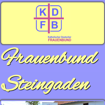
Frauenbund
Steingaden