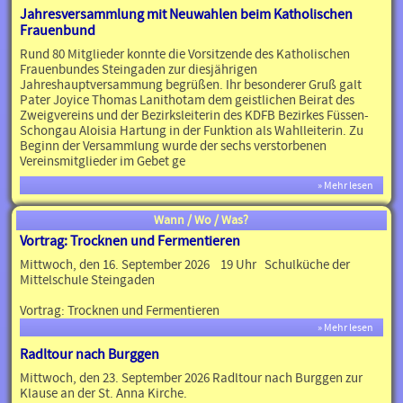
Jahresversammlung mit Neuwahlen beim Katholischen
Frauenbund
Rund 80 Mitglieder konnte die Vorsitzende des Katholischen
Frauenbundes Steingaden zur diesjährigen
Jahreshauptversammung begrüßen. Ihr besonderer Gruß galt
Pater Joyice Thomas Lanithotam dem geistlichen Beirat des
Zweigvereins und der Bezirksleiterin des KDFB Bezirkes Füssen-
Schongau Aloisia Hartung in der Funktion als Wahlleiterin. Zu
Beginn der Versammlung wurde der sechs verstorbenen
Vereinsmitglieder im Gebet ge
» Mehr lesen
Wann / Wo / Was?
Vortrag: Trocknen und Fermentieren
Mittwoch, den 16. September 2026 19 Uhr Schulküche der
Mittelschule Steingaden
Vortrag: Trocknen und Fermentieren
» Mehr lesen
Radltour nach Burggen
Mittwoch, den 23. September 2026 Radltour nach Burggen zur
Klause an der St. Anna Kirche.