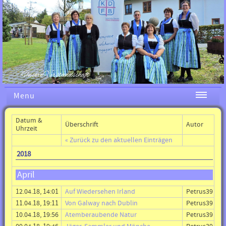
Unsere Vorstandschaft
Menu
Datum &
Überschrift
Autor
Uhrzeit
« Zurück zu den aktuellen Einträgen
2018
April
12.04.18, 14:01
Auf Wiedersehen Irland
Petrus39
11.04.18, 19:11
Von Galway nach Dublin
Petrus39
10.04.18, 19:56
Atemberaubende Natur
Petrus39