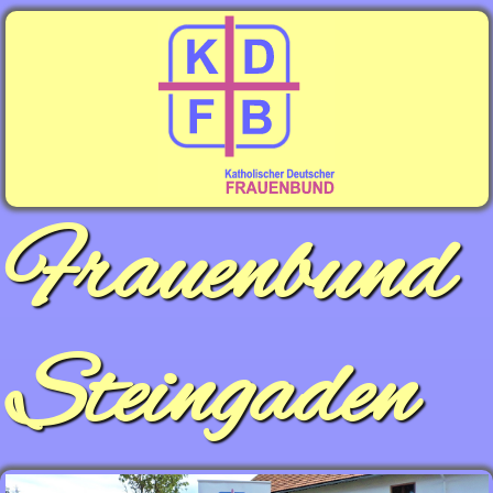
Frauenbund
Steingaden