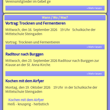
Vereinsmitglieder im Gebet ge
» Mehr lesen
Wann / Wo / Was?
Vortrag: Trocknen und Fermentieren
Mittwoch, den 16. September 2026 19 Uhr Schulküche der
Mittelschule Steingaden
Vortrag: Trocknen und Fermentieren
» Mehr lesen
Radltour nach Burggen
Mittwoch, den 23. September 2026 Radltour nach Burggen zur
Klause an der St. Anna Kirche.
» Mehr lesen
Kochen mit dem Airfyer
Montag, den 19. Oktober 2026 19 Uhr in der Schulküche der
Mittelschule Steingaden
Kochen mit dem Airfyer
Heiß - knusprig - herbstlich