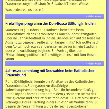
Frauenseelsorge im Bistum Dr. Elisabeth Therese Winter.
Was bedeutet Loslassen ?
» Mehr lesen
Freiwilligenprogramm der Don-Bosco Stiftung in Indien
Marlene Ott (19 Jahre) aus Halblech berichtete beim
Frauenfrühstück des Katholischen Frauenbundes Steingaden
über ihr Jahr Aufenthalt in Indien. Die Idee sich auf die Reise ins
Ausland zu begeben, reifte schon länger in ihr." Ich wollte nach
dem Abitur noch etwas anderes sehen ,bevor ich ein Studium
oder eine Ausbildung beginne. Ein Vortrag über den
"Entwicklungspolitischen Freiwilligendienst" mit Don-Bosco
Volun
» Mehr lesen
Jahresversammlung mit Neuwahlen beim Katholischen
Frauenbund
Rund 80 Mitglieder konnte die Vorsitzende des Katholischen
Frauenbundes Steingaden zur diesjährigen
Jahreshauptversammung begrüßen. Ihr besonderer Gruß galt
Pater Joyice Thomas Lanithotam dem geistlichen Beirat des
Zweigvereins und der Bezirksleiterin des KDFB Bezirkes Füssen-
Schongau Aloisia Hartung in der Funktion als Wahlleiterin. Zu
Beginn der Versammlung wurde der sechs verstorbenen