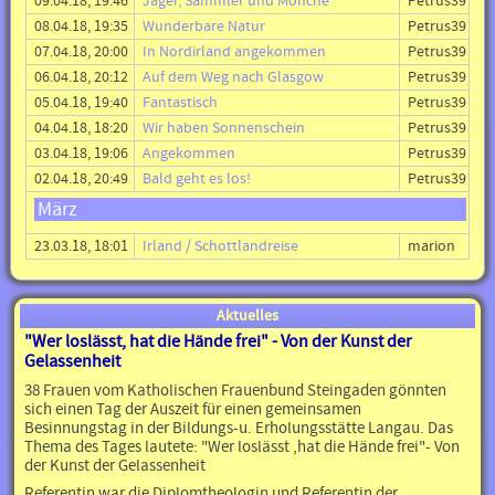
09.04.18, 19:46
Jäger, Sammler und Mönche
Petrus39
08.04.18, 19:35
Wunderbare Natur
Petrus39
07.04.18, 20:00
In Nordirland angekommen
Petrus39
06.04.18, 20:12
Auf dem Weg nach Glasgow
Petrus39
05.04.18, 19:40
Fantastisch
Petrus39
04.04.18, 18:20
Wir haben Sonnenschein
Petrus39
03.04.18, 19:06
Angekommen
Petrus39
02.04.18, 20:49
Bald geht es los!
Petrus39
März
23.03.18, 18:01
Irland / Schottlandreise
marion
Aktuelles
"Wer loslässt, hat die Hände frei" - Von der Kunst der
Gelassenheit
38 Frauen vom Katholischen Frauenbund Steingaden gönnten
sich einen Tag der Auszeit für einen gemeinsamen
Besinnungstag in der Bildungs-u. Erholungsstätte Langau. Das
Thema des Tages lautete: "Wer loslässt ,hat die Hände frei"- Von
der Kunst der Gelassenheit
Referentin war die Diplomtheologin und Referentin der